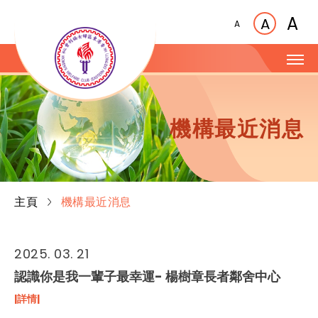
A
A
A
機構最近消息
主頁
機構最近消息
2025. 03. 21
認識你是我一輩子最幸運- 楊樹章長者鄰舍中心
|詳情|