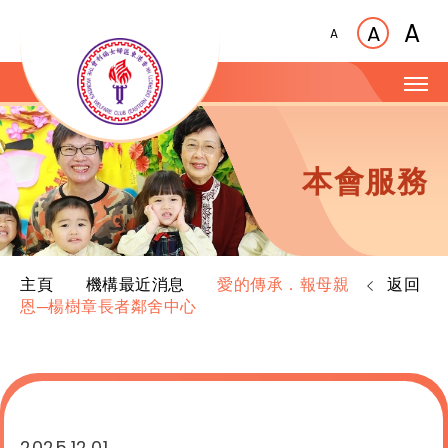
A
A
A
本會服務
主頁
機構最近消息
愛的傳承．報母親
返回
恩─楊樹章長者鄰舍中心
2025.12.01