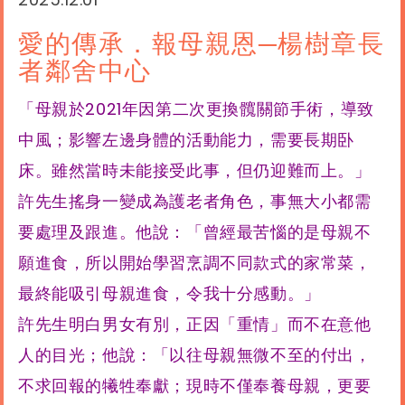
愛的傳承．報母親恩─楊樹章長
者鄰舍中心
「母親於2021年因第二次更換髖關節手術，導致
中風；影響左邊身體的活動能力，需要長期卧
床。雖然當時未能接受此事，但仍迎難而上。」
許先生搖身一變成為護老者角色，事無大小都需
要處理及跟進。他說：「曾經最苦惱的是母親不
願進食，所以開始學習烹調不同款式的家常菜，
最終能吸引母親進食，令我十分感動。」
許先生明白男女有別，正因「重情」而不在意他
人的目光；他說：「以往母親無微不至的付出，
不求回報的犧牲奉獻；現時不僅奉養母親，更要