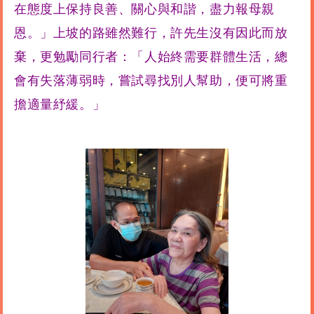
在態度上保持良善、關心與和諧，盡力報母親
恩。」上坡的路雖然難行，許先生沒有因此而放
棄，更勉勵同行者：「人始終需要群體生活，總
會有失落薄弱時，嘗試尋找別人幫助，便可將重
擔適量紓緩。」